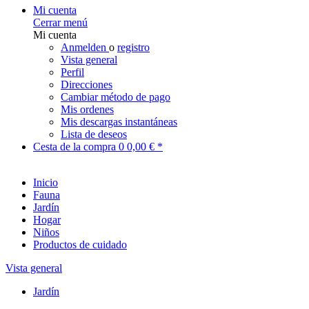
Mi cuenta
Cerrar menú
Mi cuenta
Anmelden
o
registro
Vista general
Perfil
Direcciones
Cambiar método de pago
Mis ordenes
Mis descargas instantáneas
Lista de deseos
Cesta de la compra
0
0,00 € *
Inicio
Fauna
Jardín
Hogar
Niños
Productos de cuidado
Vista general
Jardín