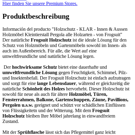
Hier finden Sie unsere Premium Stores.
Produktbeschreibung
Información del producto "Holzschutz - KLAR - Innen & Aussen
Holzmöbel Kleintierstall Pergola alle Holzarten - von Frogsuit"
Der natürliche
Frogsuit Holzschutz
ist die ideale Lösung für den
Schutz von Holzmöbeln und Gartenmöbeln sowohl im Innen- als
auch im Außenbereich. Für alle, die Wert auf eine
umweltfreundliche und natürliche Lösung legen.
Der
hochwirksame Schutz
bietet eine dauerhafte und
umweltfreundliche Lösung
gegen Feuchtigkeit, Schimmel, Pilz-
und Insektenbefall. Der Frogsuit Holzschutz ist einfach aufzutragen
und sorgt für eine
lange Lebensdauer
, während er gleichzeitig die
natürliche
Schönheit des Holzes
hervorhebt. Dieser Holzschutz ist
sowohl für neue als auch für ältere
Holzmöbel, Türen,
Fensterrahmen, Balkone, Gartenschuppen, Zäune, Pavillions,
Pergolen u.s.w.
geeignet und schützt vor schädlichen Einflüssen
von Flüssigkeitetn und der Witterung. Mit dem
Frogsuit
Holzschutz
bleiben Ihre Möbel jahrelang in einwandfreiem
Zustand.
Mit der
Sprühflasche
lässt sich das Pflegemittel ganz leicht