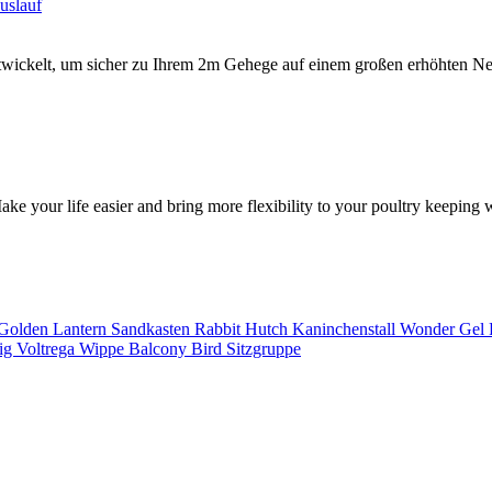
ckelt, um sicher zu Ihrem 2m Gehege auf einem großen erhöhten Neste
e your life easier and bring more flexibility to your poultry keeping w
Golden Lantern
Sandkasten
Rabbit Hutch
Kaninchenstall
Wonder Gel 
fig
Voltrega
Wippe
Balcony Bird
Sitzgruppe