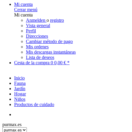
Mi cuenta
Cerrar menú
Mi cuenta
Anmelden
o
registro
Vista general
Perfil
Direcciones
Cambiar método de pago
Mis ordenes
Mis descargas instantáneas
Lista de deseos
Cesta de la compra
0
0,00 € *
Inicio
Fauna
Jardín
Hogar
Niños
Productos de cuidado
purmax.es