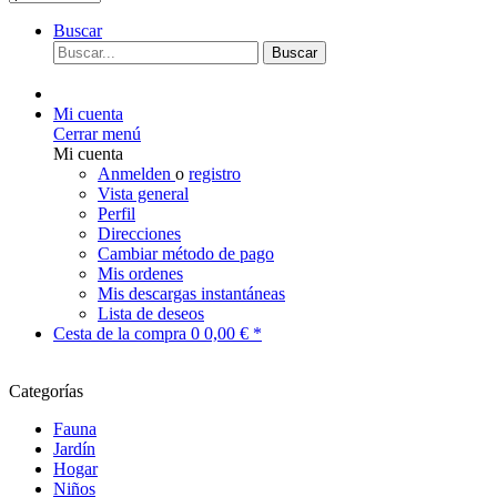
Buscar
Buscar
Mi cuenta
Cerrar menú
Mi cuenta
Anmelden
o
registro
Vista general
Perfil
Direcciones
Cambiar método de pago
Mis ordenes
Mis descargas instantáneas
Lista de deseos
Cesta de la compra
0
0,00 € *
Categorías
Fauna
Jardín
Hogar
Niños