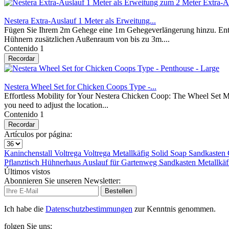
Nestera Extra-Auslauf 1 Meter als Erweitung...
Fügen Sie Ihrem 2m Gehege eine 1m Gehegeverlängerung hinzu. Entwi
Hühnern zusätzlichen Außenraum von bis zu 3m....
Contenido
1
Recordar
Nestera Wheel Set for Chicken Coops Type -...
Effortless Mobility for Your Nestera Chicken Coop: The Wheel Set Mak
you need to adjust the location...
Contenido
1
Recordar
Artículos por página:
Kaninchenstall
Voltrega
Voltrega
Metallkäfig
Solid Soap
Sandkasten
Pflanztisch
Hühnerhaus
Auslauf für
Gartenweg
Sandkasten
Metallkä
Últimos vistos
Abonnieren Sie unseren Newsletter:
Bestellen
Ich habe die
Datenschutzbestimmungen
zur Kenntnis genommen.
folgen Sie uns: