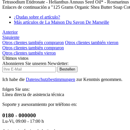
Tetrasodium Etidronate - Helianthus Annuus Seed Oil* - Rosmarinus O
Enlaces de continuación a "125 Grams Organic Shea Butter Soap Co
¿Dudas sobre el artículo?
Más artículos de La Maison Du Savon De Marseille
Anterior
Siguiente
Otros clientes también compraron
Otros clientes también vieron
Otros clientes también compraron
Otros clientes también vieron
Últimos vistos
Abonnieren Sie unseren Newsletter:
Bestellen
Ich habe die
Datenschutzbestimmungen
zur Kenntnis genommen.
folgen Sie uns:
Línea directa de asistencia técnica
Soporte y asesoramiento por teléfono en:
0180 - 000000
Lu-Vi, 09:00 - 17:00 h