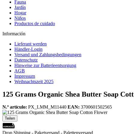
Fauna
Jardín
Hogar
Niños
Productos de cuidado
Información
Lieferant werden
Händler-Login
Versand und Zahlungsbedingungen
Datenschutz
Hinweise zur Batterieentsorgung
AGB
Impressum
Weihnachtszeit 2025
125 Grams Organic Shea Butter Soap Cot
N.º artículo:
PX_LMM_M11440
EAN:
3700601502565
Teilen
Drop Shipping - Paketversand - Palettenversand