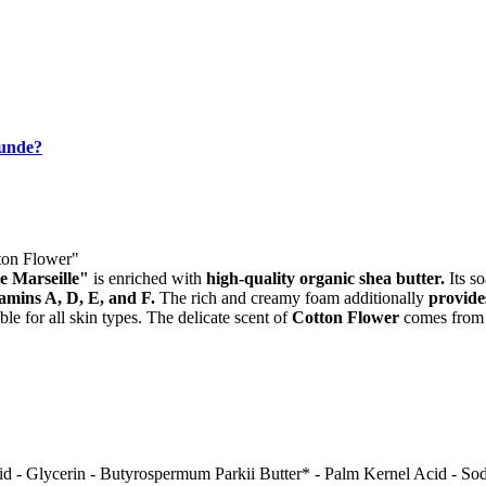
kunde?
ton Flower"
e Marseille"
is enriched with
high-quality organic shea butter.
Its s
tamins A, D, E, and F.
The rich and creamy foam additionally
provide
ble for all skin types. The delicate scent of
Cotton Flower
comes from 
id - Glycerin - Butyrospermum Parkii Butter* - Palm Kernel Acid - S