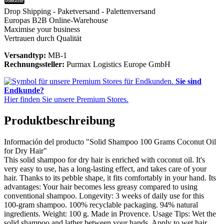
Drop Shipping - Paketversand - Palettenversand
Europas B2B Online-Warehouse
Maximise your business
Vertrauen durch Qualität
Versandtyp:
MB-1
Rechnungssteller:
Purmax Logistics Europe GmbH
Sie sind
Endkunde?
Hier finden Sie unsere Premium Stores.
Produktbeschreibung
Información del producto "Solid Shampoo 100 Grams Coconut Oil
for Dry Hair"
This solid shampoo for dry hair is enriched with coconut oil. It's
very easy to use, has a long-lasting effect, and takes care of your
hair. Thanks to its pebble shape, it fits comfortably in your hand. Its
advantages: Your hair becomes less greasy compared to using
conventional shampoo. Longevity: 3 weeks of daily use for this
100-gram shampoo. 100% recyclable packaging. 94% natural
ingredients. Weight: 100 g. Made in Provence. Usage Tips: Wet the
solid shampoo and lather between your hands. Apply to wet hair.