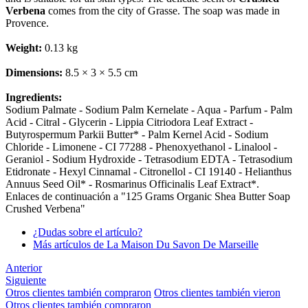
Verbena
comes from the city of Grasse. The soap was made in
Provence.
Weight:
0.13 kg
Dimensions:
8.5 × 3 × 5.5 cm
Ingredients:
Sodium Palmate - Sodium Palm Kernelate - Aqua - Parfum - Palm
Acid - Citral - Glycerin - Lippia Citriodora Leaf Extract -
Butyrospermum Parkii Butter* - Palm Kernel Acid - Sodium
Chloride - Limonene - CI 77288 - Phenoxyethanol - Linalool -
Geraniol - Sodium Hydroxide - Tetrasodium EDTA - Tetrasodium
Etidronate - Hexyl Cinnamal - Citronellol - CI 19140 - Helianthus
Annuus Seed Oil* - Rosmarinus Officinalis Leaf Extract*.
Enlaces de continuación a "125 Grams Organic Shea Butter Soap
Crushed Verbena"
¿Dudas sobre el artículo?
Más artículos de La Maison Du Savon De Marseille
Anterior
Siguiente
Otros clientes también compraron
Otros clientes también vieron
Otros clientes también compraron