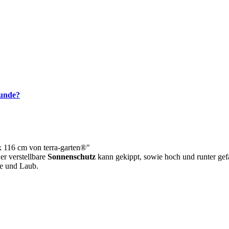
kunde?
 x 116 cm von terra-garten®"
r verstellbare
Sonnenschutz
kann gekippt, sowie hoch und runter ge
re und Laub.