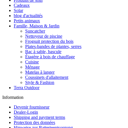
Produits de soin
Cadeaux
Solar
blog d'actualités
Petits animaux
Famille, Maison & Jardin
Suncatcher
Nettoyeur de piscine
Frogsuit protection du bois
Plates-bandes de plantes, serres
Bac à sable, bascule
Étagère à bois de chauffage
Cuisine
Ménage
Matelas à langer
Coussinets d'allaitement
Style & Fashion
Terra Outdoor
Information
Devenir fournisseur
Dealer-Login
Shipping and payment terms
Protection des données
Hinweise zur Batterieentsorgung