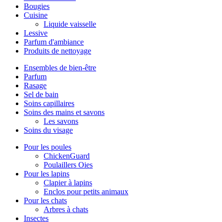
Bougies
Cuisine
Liquide vaisselle
Lessive
Parfum d'ambiance
Produits de nettoyage
Ensembles de bien-être
Parfum
Rasage
Sel de bain
Soins capillaires
Soins des mains et savons
Les savons
Soins du visage
Pour les poules
ChickenGuard
Poulaillers Oies
Pour les lapins
Clapier à lapins
Enclos pour petits animaux
Pour les chats
Arbres à chats
Insectes