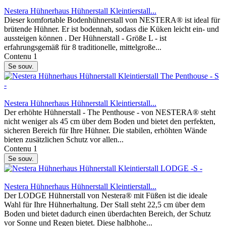
Nestera Hühnerhaus Hühnerstall Kleintierstall...
Dieser komfortable Bodenhühnerstall von NESTERA® ist ideal für
brütende Hühner. Er ist bodennah, sodass die Küken leicht ein- und
aussteigen können . Der Hühnerstall - Größe L - ist
erfahrungsgemäß für 8 traditionelle, mittelgroße...
Contenu
1
Se souv.
Nestera Hühnerhaus Hühnerstall Kleintierstall...
Der erhöhte Hühnerstall - The Penthouse - von NESTERA® steht
nicht weniger als 45 cm über dem Boden und bietet den perfekten,
sicheren Bereich für Ihre Hühner. Die stabilen, erhöhten Wände
bieten zusätzlichen Schutz vor allen...
Contenu
1
Se souv.
Nestera Hühnerhaus Hühnerstall Kleintierstall...
Der LODGE Hühnerstall von Nestera® mit Füßen ist die ideale
Wahl für Ihre Hühnerhaltung. Der Stall steht 22,5 cm über dem
Boden und bietet dadurch einen überdachten Bereich, der Schutz
vor Sonne und Regen bietet. Diese halbhohe...