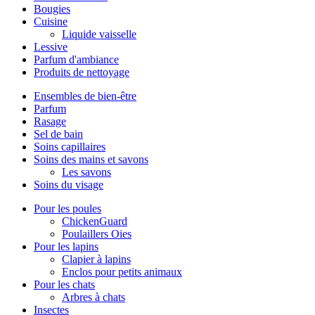
Bougies
Cuisine
Liquide vaisselle
Lessive
Parfum d'ambiance
Produits de nettoyage
Ensembles de bien-être
Parfum
Rasage
Sel de bain
Soins capillaires
Soins des mains et savons
Les savons
Soins du visage
Pour les poules
ChickenGuard
Poulaillers Oies
Pour les lapins
Clapier à lapins
Enclos pour petits animaux
Pour les chats
Arbres à chats
Insectes