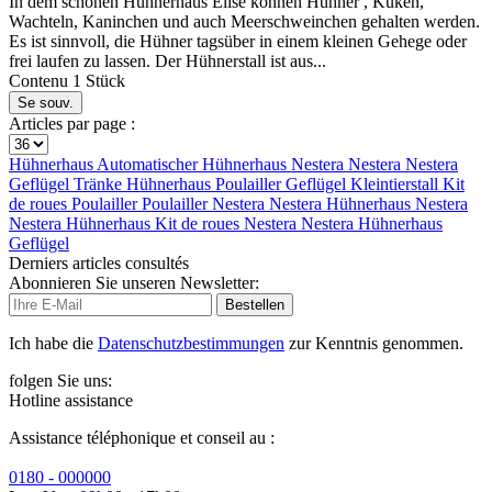
In dem schönen Hühnerhaus Elise können Hühner , Küken,
Wachteln, Kaninchen und auch Meerschweinchen gehalten werden.
Es ist sinnvoll, die Hühner tagsüber in einem kleinen Gehege oder
frei laufen zu lassen. Der Hühnerstall ist aus...
Contenu
1 Stück
Se souv.
Articles par page :
Hühnerhaus
Automatischer
Hühnerhaus
Nestera
Nestera
Nestera
Geflügel Tränke
Hühnerhaus
Poulailler
Geflügel
Kleintierstall
Kit
de roues
Poulailler
Poulailler
Nestera
Nestera
Hühnerhaus
Nestera
Nestera
Hühnerhaus
Kit de roues
Nestera
Nestera
Hühnerhaus
Geflügel
Derniers articles consultés
Abonnieren Sie unseren Newsletter:
Bestellen
Ich habe die
Datenschutzbestimmungen
zur Kenntnis genommen.
folgen Sie uns:
Hotline assistance
Assistance téléphonique et conseil au :
0180 - 000000