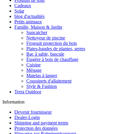
Produits de soin
Cadeaux
Solar
blog d'actualités
Petits animaux
Famille, Maison & Jardin
Suncatcher
Nettoyeur de piscine
Frogsuit protection du bois
Plates-bandes de plantes, serres
Bac à sable, bascule
Étagère à bois de chauffage
Cuisine
Ménage
Matelas à langer
Coussinets d'allaitement
Style & Fashion
Terra Outdoor
Information
Devenir fournisseur
Dealer-Login
Shipping and payment terms
Protection des données
Hinweise zur Batterieentsorgung