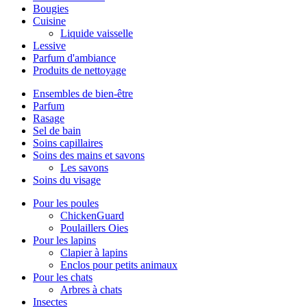
Bougies
Cuisine
Liquide vaisselle
Lessive
Parfum d'ambiance
Produits de nettoyage
Ensembles de bien-être
Parfum
Rasage
Sel de bain
Soins capillaires
Soins des mains et savons
Les savons
Soins du visage
Pour les poules
ChickenGuard
Poulaillers Oies
Pour les lapins
Clapier à lapins
Enclos pour petits animaux
Pour les chats
Arbres à chats
Insectes