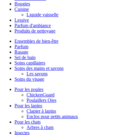
Bougies
Cuisine
Liquide vaisselle
Lessive
Parfum d'ambiance
Produits de nettoyage
Ensembles de bien-être
Parfum
Rasage
Sel de bain
Soins capillaires
Soins des mains et savons
Les savons
Soins du visage
Pour les poules
ChickenGuard
Poulaillers Oies
Pour les lapins
Clapier à lapins
Enclos pour petits animaux
Pour les chats
Arbres à chats
Insectes