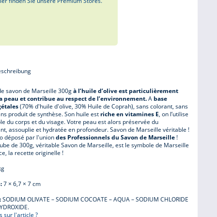
ier finden Sie unsere Premium Stores.
eschreibung
de savon de Marseille 300g
à l’huile d’olive est particulièrement
a peau et contribue au respect de l’environnement.
A
base
gétales
(70% d'huile d'olive, 30% Huile de Coprah), sans colorant, sans
ns produit de synthèse. Son huile est
riche en vitamines E
, on l’utilise
le du corps et du visage. Votre peau est alors préservée du
, assouplie et hydratée en profondeur. Savon de Marseille véritable !
go déposé par l'union
des Professionnels du Savon de Marseille
!
be de 300g, véritable Savon de Marseille, est le symbole de Marseille
e, la recette originelle !
kg
:
7 × 6,7 × 7 cm
:
SODIUM OLIVATE – SODIUM COCOATE – AQUA – SODIUM CHLORIDE
YDROXIDE.
sur l'article ?