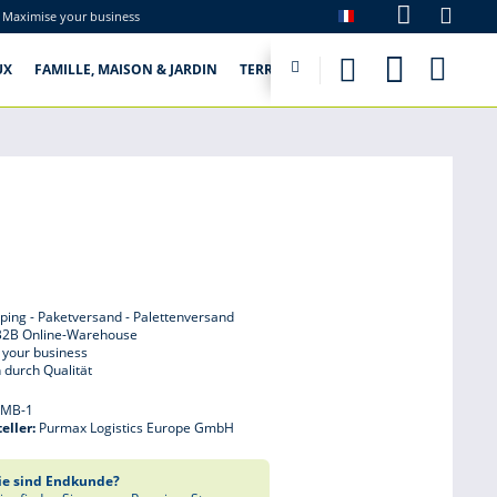
Maximise your business
purmax.fr

UX
FAMILLE, MAISON & JARDIN
TERRA OUTDOOR
ping - Paketversand - Palettenversand
B2B Online-Warehouse
 your business
 durch Qualität
:
MB-1
eller:
Purmax Logistics Europe GmbH
ie sind Endkunde?