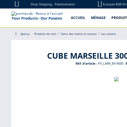
Drop Shipping - Paketversand -
Europas B2B On
Palettenversand
ACCUEIL
MÉNAGE
PRODUIT
Your Products - Our Passion
Aperçu
Produits de soin
Soins des mains et savons
Les savons
CUBE MARSEILLE 300g
Réf. d'article :
PX_LMM_M14000