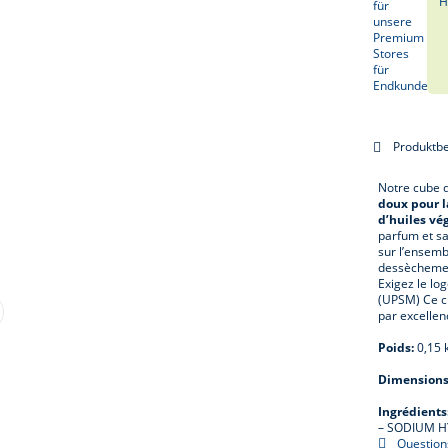
H
Produktb
Notre cube 
doux pour l
d’huiles vé
parfum et sa
sur l’ensemb
dessèchement
Exigez le lo
(UPSM) Ce cu
par excellenc
Poids:
0,15 
Dimensions
Ingrédients
– SODIUM H
Questions 