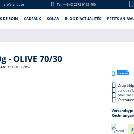
line-Warehouse
Tel: +49 (0) 2572 9163-490
S DE SOIN
CADEAUX
SOLAR
BLOG D'ACTUALITÉS
PETITS ANIMA
 - OLIVE 70/30
EAN:
3700601508857
Drop Ship
Europas 
Maximise
Vertrauen
Versandtyp
Rechnungsst
S