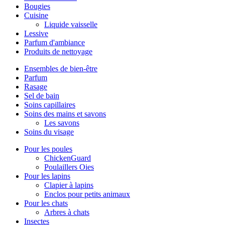
Bougies
Cuisine
Liquide vaisselle
Lessive
Parfum d'ambiance
Produits de nettoyage
Ensembles de bien-être
Parfum
Rasage
Sel de bain
Soins capillaires
Soins des mains et savons
Les savons
Soins du visage
Pour les poules
ChickenGuard
Poulaillers Oies
Pour les lapins
Clapier à lapins
Enclos pour petits animaux
Pour les chats
Arbres à chats
Insectes