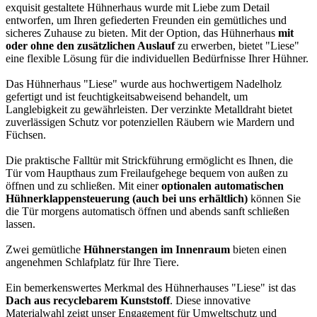
exquisit gestaltete Hühnerhaus wurde mit Liebe zum Detail
entworfen, um Ihren gefiederten Freunden ein gemütliches und
sicheres Zuhause zu bieten. Mit der Option, das Hühnerhaus
mit
oder ohne den zusätzlichen Auslauf
zu erwerben, bietet "Liese"
eine flexible Lösung für die individuellen Bedürfnisse Ihrer Hühner.
Das Hühnerhaus "Liese" wurde aus hochwertigem Nadelholz
gefertigt und ist feuchtigkeitsabweisend behandelt, um
Langlebigkeit zu gewährleisten. Der verzinkte Metalldraht bietet
zuverlässigen Schutz vor potenziellen Räubern wie Mardern und
Füchsen.
Die praktische Falltür mit Strickführung ermöglicht es Ihnen, die
Tür vom Haupthaus zum Freilaufgehege bequem von außen zu
öffnen und zu schließen. Mit einer
optionalen automatischen
Hühnerklappensteuerung (auch bei uns erhältlich)
können Sie
die Tür morgens automatisch öffnen und abends sanft schließen
lassen.
Zwei gemütliche
Hühnerstangen im Innenraum
bieten einen
angenehmen Schlafplatz für Ihre Tiere.
Ein bemerkenswertes Merkmal des Hühnerhauses "Liese" ist das
Dach aus recyclebarem Kunststoff
. Diese innovative
Materialwahl zeigt unser Engagement für Umweltschutz und