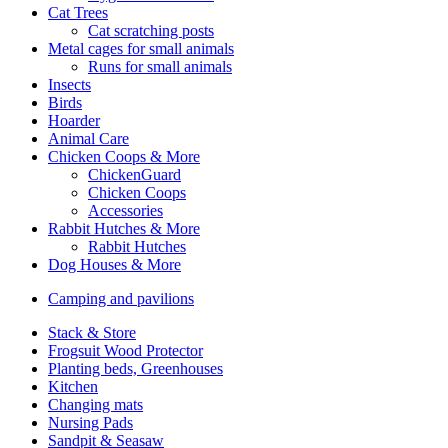
Cat Trees
Cat scratching posts
Metal cages for small animals
Runs for small animals
Insects
Birds
Hoarder
Animal Care
Chicken Coops & More
ChickenGuard
Chicken Coops
Accessories
Rabbit Hutches & More
Rabbit Hutches
Dog Houses & More
Camping and pavilions
Stack & Store
Frogsuit Wood Protector
Planting beds, Greenhouses
Kitchen
Changing mats
Nursing Pads
Sandpit & Seasaw