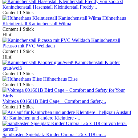
Kaninchenstall Hasenstall Kleintierstall Freddy...
Content
1 Stück
Hühnerhaus
Kleintierstall Kaninchenstall Wilma
Content
1 Stück
Hint!
Kaninchenstall
Picasso mit PVC Welldach
Content
1 Stück
Hint!
Kaninchenstall Klopfer
grau/weiß
Content
1 Stück
Hühnerhaus Elise
Content
1 Stück
Voltrega 001661B Bird Cage – Comfort and Safety...
Content
1 Stück
Auslauf
für Kaninchen und andere Kleintiere -...
Sandkasten Spielplatz Kinder Ombra 126 x 118 cm...