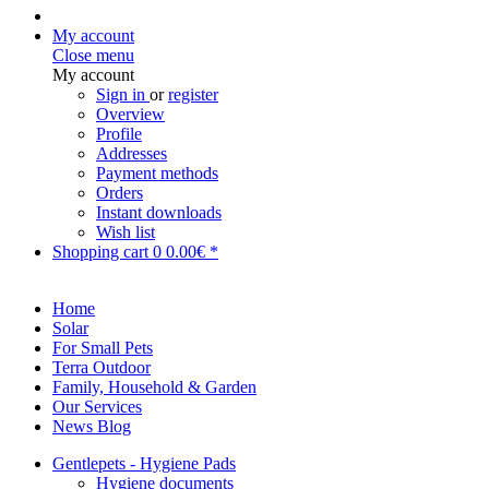
My account
Close menu
My account
Sign in
or
register
Overview
Profile
Addresses
Payment methods
Orders
Instant downloads
Wish list
Shopping cart
0
0.00€ *
Home
Solar
For Small Pets
Terra Outdoor
Family, Household & Garden
Our Services
News Blog
Gentlepets - Hygiene Pads
Hygiene documents