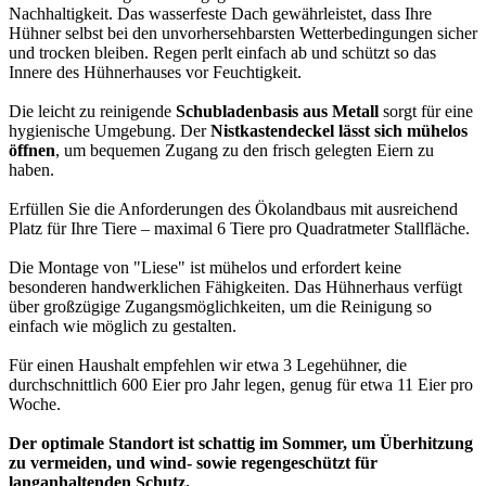
Nachhaltigkeit. Das wasserfeste Dach gewährleistet, dass Ihre
Hühner selbst bei den unvorhersehbarsten Wetterbedingungen sicher
und trocken bleiben. Regen perlt einfach ab und schützt so das
Innere des Hühnerhauses vor Feuchtigkeit.
Die leicht zu reinigende
Schubladenbasis aus Metall
sorgt für eine
hygienische Umgebung. Der
Nistkastendeckel lässt sich mühelos
öffnen
, um bequemen Zugang zu den frisch gelegten Eiern zu
haben.
Erfüllen Sie die Anforderungen des Ökolandbaus mit ausreichend
Platz für Ihre Tiere – maximal 6 Tiere pro Quadratmeter Stallfläche.
Die Montage von "Liese" ist mühelos und erfordert keine
besonderen handwerklichen Fähigkeiten. Das Hühnerhaus verfügt
über großzügige Zugangsmöglichkeiten, um die Reinigung so
einfach wie möglich zu gestalten.
Für einen Haushalt empfehlen wir etwa 3 Legehühner, die
durchschnittlich 600 Eier pro Jahr legen, genug für etwa 11 Eier pro
Woche.
Der optimale Standort ist schattig im Sommer, um Überhitzung
zu vermeiden, und wind- sowie regengeschützt für
langanhaltenden Schutz.