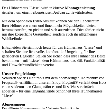
Das Hühnerhaus "Liese" wird
inklusive Montageanleitung
geliefert, um einen reibungslosen Aufbau zu gewährleisten.
Mit dem optionalen Extra-Auslauf können Sie den Lebensraum
Ihrer Hühner erweitern und ihnen mehr Möglichkeiten bieten,
herumzustreifen, zu picken und sich auszuleben. Dies fördert nicht
nur ihre körperliche Gesundheit, sondern auch ihr allgemeines
Wohlbefinden.
Entscheiden Sie sich noch heute für das Hühnerhaus "Liese" und
schaffen Sie eine liebevolle, komfortable Umgebung für Ihre
gefiederten Begleiter. Stellen Sie sicher, dass Ihre Hühner das Beste
bekommen – mit "Liese", dem Hühnerhaus, das Stil, Funktionalität
und Umweltfreundlichkeit vereint.
Unsere Empfehlung:
Schützen Sie das Naturholz mit dem hochwertigen Holzschutz von
Frogsuit®, erhältlich in unserem Shop. Frogsuit® verleiht dem Holz
einen seidenmatten Glanz, nährt es und lässt Wasser einfach
abperlen – für eine langanhaltende Schönheit Ihres Hühnerhauses
"Liese".
Abmessungen
Detaillierte Abmessungen je Variante finden Sie in