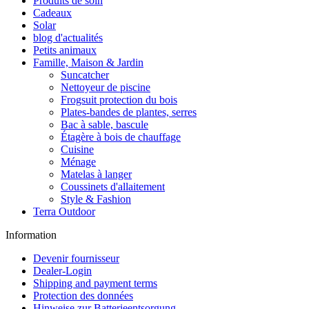
Produits de soin
Cadeaux
Solar
blog d'actualités
Petits animaux
Famille, Maison & Jardin
Suncatcher
Nettoyeur de piscine
Frogsuit protection du bois
Plates-bandes de plantes, serres
Bac à sable, bascule
Étagère à bois de chauffage
Cuisine
Ménage
Matelas à langer
Coussinets d'allaitement
Style & Fashion
Terra Outdoor
Information
Devenir fournisseur
Dealer-Login
Shipping and payment terms
Protection des données
Hinweise zur Batterieentsorgung