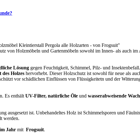
kunde?
zmöbel Kleintierstall Pergola alle Holzarten - von Frogsuit"
chutz von Holzmöbeln und Gartenmöbeln sowohl im Innen- als auch im A
dliche Lösung
gegen Feuchtigkeit, Schimmel, Pilz- und Insektenbefall.
t des Holzes
hervorhebt. Dieser Holzschutz ist sowohl für neue als auch
chützt vor schädlichen Einflüssen von Flüssigkeitetn und der Witteru
en. Es enthält
UV-Filter, natürliche Öle
und
wasserabweisende Wac
rung ausgesetzt ist. Unbehandeltes Holz ist Schimmelsporen und Fäulnis
lt werden.
 im Jahr
mit
Frogsuit
.