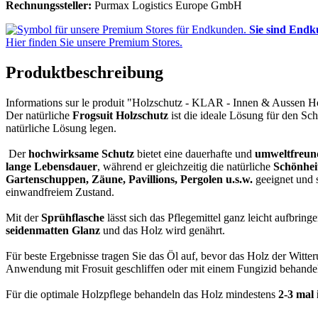
Rechnungssteller:
Purmax Logistics Europe GmbH
Sie sind End
Hier finden Sie unsere Premium Stores.
Produktbeschreibung
Informations sur le produit "Holzschutz - KLAR - Innen & Aussen Hol
Der natürliche
Frogsuit Holzschutz
ist die ideale Lösung für den S
natürliche Lösung legen.
Der
hochwirksame Schutz
bietet eine dauerhafte und
umweltfreun
lange Lebensdauer
, während er gleichzeitig die natürliche
Schönhei
Gartenschuppen, Zäune, Pavillions, Pergolen u.s.w.
geeignet und s
einwandfreiem Zustand.
Mit der
Sprühflasche
lässt sich das Pflegemittel ganz leicht aufbring
seidenmatten Glanz
und das Holz wird genährt.
Für beste Ergebnisse tragen Sie das Öl auf, bevor das Holz der Witte
Anwendung mit Frosuit geschliffen oder mit einem Fungizid behande
Für die optimale Holzpflege behandeln das Holz mindestens
2-3 mal