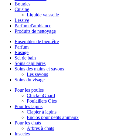
Bougies
Cuisine
Liquide vaisselle
Lessive
Parfum d'ambiance
Produits de nettoyage
Ensembles de bien-être
Parfum
Rasage
Sel de bain
Soins capillaires
Soins des mains et savons
Les savons
Soins du visage
Pour les poules
ChickenGuard
Poulaillers Oies
Pour les lapins
Clapier à lapins
Enclos pour petits animaux
Pour les chats
Arbres à chats
Insectes