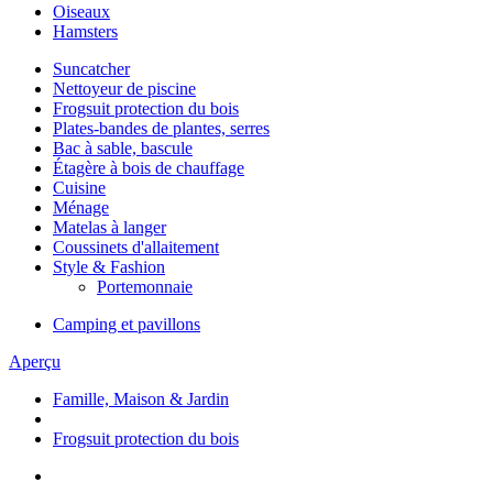
Oiseaux
Hamsters
Suncatcher
Nettoyeur de piscine
Frogsuit protection du bois
Plates-bandes de plantes, serres
Bac à sable, bascule
Étagère à bois de chauffage
Cuisine
Ménage
Matelas à langer
Coussinets d'allaitement
Style & Fashion
Portemonnaie
Camping et pavillons
Aperçu
Famille, Maison & Jardin
Frogsuit protection du bois