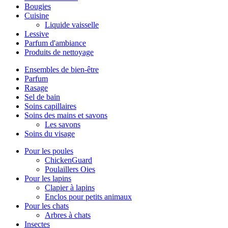
Bougies
Cuisine
Liquide vaisselle
Lessive
Parfum d'ambiance
Produits de nettoyage
Ensembles de bien-être
Parfum
Rasage
Sel de bain
Soins capillaires
Soins des mains et savons
Les savons
Soins du visage
Pour les poules
ChickenGuard
Poulaillers Oies
Pour les lapins
Clapier à lapins
Enclos pour petits animaux
Pour les chats
Arbres à chats
Insectes