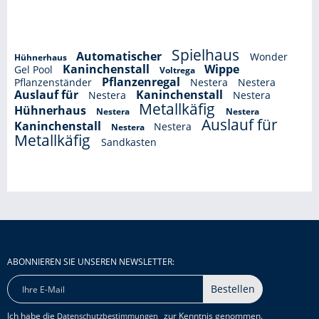
Spielhaus
Automatischer
Wonder
Hühnerhaus
Kaninchenstall
Wippe
Gel Pool
Voltrega
Pflanzenregal
Pflanzenständer
Nestera
Nestera
Auslauf für
Kaninchenstall
Nestera
Nestera
Metallkäfig
Hühnerhaus
Nestera
Nestera
Auslauf für
Kaninchenstall
Nestera
Nestera
Metallkäfig
Sandkasten
ABONNIEREN SIE UNSEREN NEWSLETTER:
Bestellen
Ich habe die
zur Kenntnis genommen.
Datenschutzbestimmungen