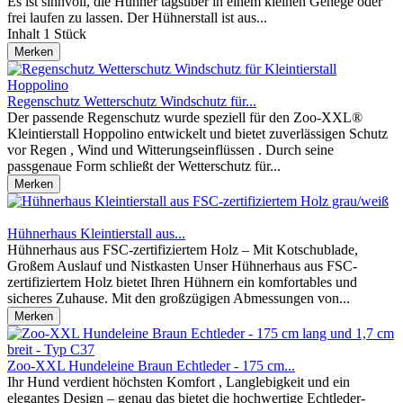
Es ist sinnvoll, die Hühner tagsüber in einem kleinen Gehege oder
frei laufen zu lassen. Der Hühnerstall ist aus...
Inhalt
1 Stück
Merken
Regenschutz Wetterschutz Windschutz für...
Der passende Regenschutz wurde speziell für den Zoo-XXL®
Kleintierstall Hoppolino entwickelt und bietet zuverlässigen Schutz
vor Regen , Wind und Witterungseinflüssen . Durch seine
passgenaue Form schließt der Wetterschutz für...
Merken
Hühnerhaus Kleintierstall aus...
Hühnerhaus aus FSC-zertifiziertem Holz – Mit Kotschublade,
Großem Auslauf und Nistkasten Unser Hühnerhaus aus FSC-
zertifiziertem Holz bietet Ihren Hühnern ein komfortables und
sicheres Zuhause. Mit den großzügigen Abmessungen von...
Merken
Zoo-XXL Hundeleine Braun Echtleder - 175 cm...
Ihr Hund verdient höchsten Komfort , Langlebigkeit und ein
elegantes Design – genau das bietet die hochwertige Echtleder-