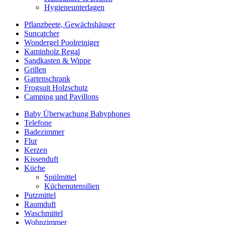
Hygieneunterlagen
Pflanzbeete, Gewächshäuser
Suncatcher
Wondergel Poolreiniger
Kaminholz Regal
Sandkasten & Wippe
Grillen
Gartenschrank
Frogsuit Holzschutz
Camping und Pavillons
Baby Überwachung Babyphones
Telefone
Badezimmer
Flur
Kerzen
Kissenduft
Küche
Spülmittel
Küchenutensilien
Putzmittel
Raumduft
Waschmittel
Wohnzimmer