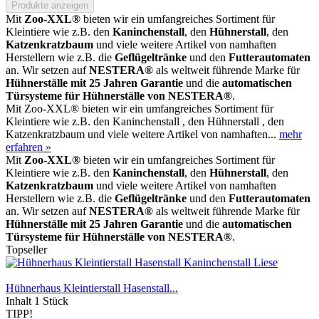
Produkte anzeigen
Mit
Zoo-XXL®
bieten wir ein umfangreiches Sortiment für
Kleintiere wie z.B. den
Kaninchenstall
, den
Hühnerstall
, den
Katzenkratzbaum
und viele weitere Artikel von namhaften
Herstellern wie z.B. die
Geflügeltränke
und den
Futterautomaten
an. Wir setzen auf
NESTERA®
als weltweit führende Marke für
Hühnerställe mit 25 Jahren Garantie
und die
automatischen
Türsysteme für Hühnerställe von NESTERA®
.
Mit Zoo-XXL® bieten wir ein umfangreiches Sortiment für
Kleintiere wie z.B. den Kaninchenstall , den Hühnerstall , den
Katzenkratzbaum und viele weitere Artikel von namhaften...
mehr
erfahren »
Mit
Zoo-XXL®
bieten wir ein umfangreiches Sortiment für
Kleintiere wie z.B. den
Kaninchenstall
, den
Hühnerstall
, den
Katzenkratzbaum
und viele weitere Artikel von namhaften
Herstellern wie z.B. die
Geflügeltränke
und den
Futterautomaten
an. Wir setzen auf
NESTERA®
als weltweit führende Marke für
Hühnerställe mit 25 Jahren Garantie
und die
automatischen
Türsysteme für Hühnerställe von NESTERA®
.
Topseller
Hühnerhaus Kleintierstall Hasenstall...
Inhalt
1 Stück
TIPP!