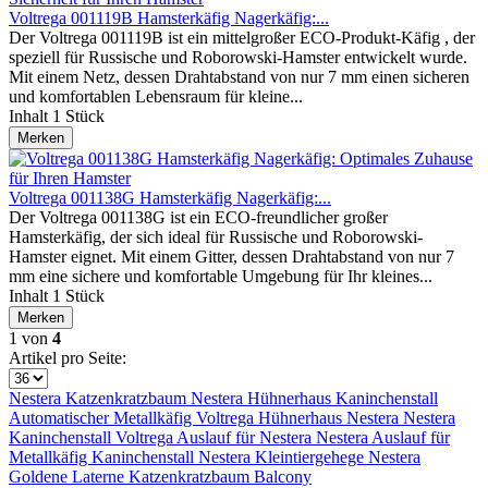
Voltrega 001119B Hamsterkäfig Nagerkäfig:...
Der Voltrega 001119B ist ein mittelgroßer ECO-Produkt-Käfig , der
speziell für Russische und Roborowski-Hamster entwickelt wurde.
Mit einem Netz, dessen Drahtabstand von nur 7 mm einen sicheren
und komfortablen Lebensraum für kleine...
Inhalt
1 Stück
Merken
Voltrega 001138G Hamsterkäfig Nagerkäfig:...
Der Voltrega 001138G ist ein ECO-freundlicher großer
Hamsterkäfig, der sich ideal für Russische und Roborowski-
Hamster eignet. Mit einem Gitter, dessen Drahtabstand von nur 7
mm eine sichere und komfortable Umgebung für Ihr kleines...
Inhalt
1 Stück
Merken
1
von
4
Artikel pro Seite:
Nestera
Katzenkratzbaum
Nestera
Hühnerhaus
Kaninchenstall
Automatischer
Metallkäfig
Voltrega
Hühnerhaus
Nestera
Nestera
Kaninchenstall
Voltrega
Auslauf für
Nestera
Nestera
Auslauf für
Metallkäfig
Kaninchenstall
Nestera
Kleintiergehege
Nestera
Goldene Laterne
Katzenkratzbaum
Balcony