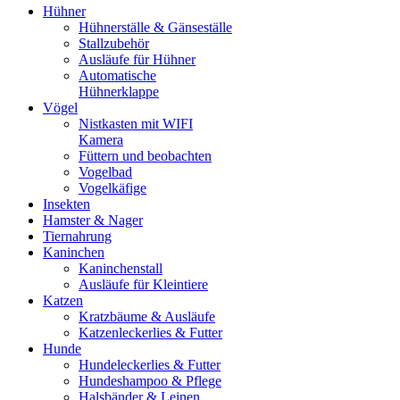
Hühner
Hühnerställe & Gänseställe
Stallzubehör
Ausläufe für Hühner
Automatische
Hühnerklappe
Vögel
Nistkasten mit WIFI
Kamera
Füttern und beobachten
Vogelbad
Vogelkäfige
Insekten
Hamster & Nager
Tiernahrung
Kaninchen
Kaninchenstall
Ausläufe für Kleintiere
Katzen
Kratzbäume & Ausläufe
Katzenleckerlies & Futter
Hunde
Hundeleckerlies & Futter
Hundeshampoo & Pflege
Halsbänder & Leinen