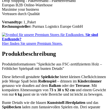
Drop Shipping - Paketversand - Palettenversand
Europas B2B Online-Warehouse
Maximise your business
Vertrauen durch Qualität
Versandtyp:
1_Paket
Rechnungssteller:
Purmax Logistics Europe GmbH
Sie sind
Endkunde?
Hier finden Sie unsere Premium Stores.
Produktbeschreibung
Produktinformationen "Spielküche aus FSC-zertifiziertem Holz –
Fröhlicher Spielspaß mit bunten Details"
Diese liebevoll gestaltete
Spielküche
bietet kleinen Chefköch:innen
jede Menge Spaß beim
Rollenspiel
– drinnen im
Kinderzimmer
genauso wie draußen auf dem
Balkon
oder der
Terrasse
. Mit
kompakten Abmessungen von
73 x 38 x 92 cm
und einem Gewicht
von nur
6 kg
passt sie in viele Bereiche und ist leicht zu bewegen.
Bunte Details wie die blauen
Kunststoff-Herdplatten
und das
Spülbecken
laden zum fantasievollen Spielen ein. Drei separate