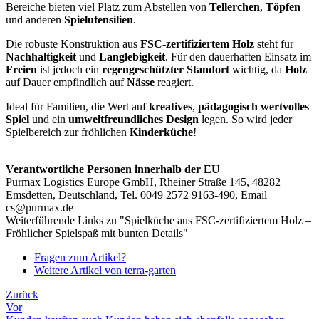
Bereiche bieten viel Platz zum Abstellen von
Tellerchen
,
Töpfen
und anderen
Spielutensilien
.
Die robuste Konstruktion aus
FSC-zertifiziertem Holz
steht für
Nachhaltigkeit
und
Langlebigkeit
. Für den dauerhaften Einsatz im
Freien
ist jedoch ein
regengeschützter Standort
wichtig, da
Holz
auf Dauer empfindlich auf
Nässe
reagiert.
Ideal für Familien, die Wert auf
kreatives
,
pädagogisch wertvolles
Spiel
und ein
umweltfreundliches Design
legen. So wird jeder
Spielbereich zur fröhlichen
Kinderküche
!
Verantwortliche Personen innerhalb der EU
Purmax Logistics Europe GmbH, Rheiner Straße 145, 48282
Emsdetten, Deutschland, Tel. 0049 2572 9163-490, Email
cs@purmax.de
Weiterführende Links zu "Spielküche aus FSC-zertifiziertem Holz –
Fröhlicher Spielspaß mit bunten Details"
Fragen zum Artikel?
Weitere Artikel von terra-garten
Zurück
Vor