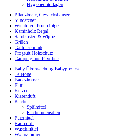
Hygieneunterlagen
Pflanzbeete, Gewächshäuser
Suncatcher
Wondergel Poolreiniger
Kaminholz Regal
Sandkasten & Wippe
Grillen
Gartenschrank
Frogsuit Holzschutz
Camping und Pavillons
Baby Überwachung Babyphones
Telefone
Badezimmer
Flur
Kerzen
Kissenduft
Küche
Spülmittel
Küchenutensilien
Putzmittel
Raumduft
Waschmittel
Wohnzimmer