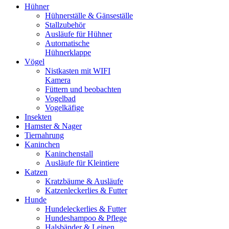
Hühner
Hühnerställe & Gänseställe
Stallzubehör
Ausläufe für Hühner
Automatische
Hühnerklappe
Vögel
Nistkasten mit WIFI
Kamera
Füttern und beobachten
Vogelbad
Vogelkäfige
Insekten
Hamster & Nager
Tiernahrung
Kaninchen
Kaninchenstall
Ausläufe für Kleintiere
Katzen
Kratzbäume & Ausläufe
Katzenleckerlies & Futter
Hunde
Hundeleckerlies & Futter
Hundeshampoo & Pflege
Halsbänder & Leinen