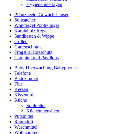
Hygieneunterlagen
Pflanzbeete, Gewächshäuser
Suncatcher
Wondergel Poolreiniger
Kaminholz Regal
Sandkasten & Wippe
Grillen
Gartenschrank
Frogsuit Holzschutz
Camping und Pavillons
Baby Überwachung Babyphones
Telefone
Badezimmer
Flur
Kerzen
Kissenduft
Küche
Spülmittel
Küchenutensilien
Putzmittel
Raumduft
Waschmittel
Wohnzimmer