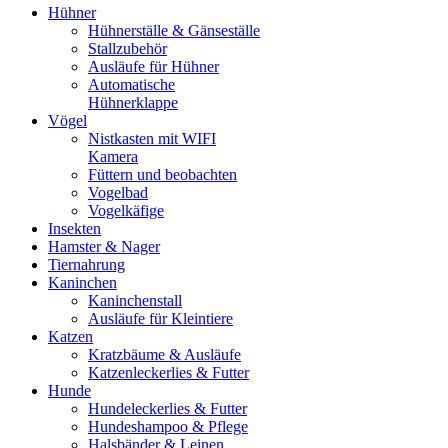
Hühner
Hühnerställe & Gänseställe
Stallzubehör
Ausläufe für Hühner
Automatische
Hühnerklappe
Vögel
Nistkasten mit WIFI
Kamera
Füttern und beobachten
Vogelbad
Vogelkäfige
Insekten
Hamster & Nager
Tiernahrung
Kaninchen
Kaninchenstall
Ausläufe für Kleintiere
Katzen
Kratzbäume & Ausläufe
Katzenleckerlies & Futter
Hunde
Hundeleckerlies & Futter
Hundeshampoo & Pflege
Halsbänder & Leinen