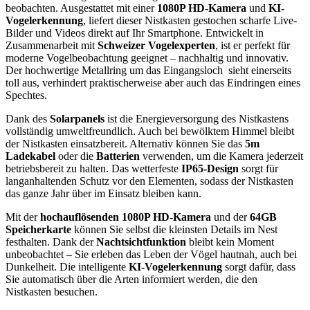
beobachten. Ausgestattet mit einer
1080P HD-Kamera
und
KI-
Vogelerkennung
, liefert dieser Nistkasten gestochen scharfe Live-
Bilder und Videos direkt auf Ihr Smartphone. Entwickelt in
Zusammenarbeit mit
Schweizer Vogelexperten
, ist er perfekt für
moderne Vogelbeobachtung geeignet – nachhaltig und innovativ.
Der hochwertige Metallring um das Eingangsloch sieht einerseits
toll aus, verhindert praktischerweise aber auch das Eindringen eines
Spechtes.
Dank des
Solarpanels
ist die Energieversorgung des Nistkastens
vollständig umweltfreundlich. Auch bei bewölktem Himmel bleibt
der Nistkasten einsatzbereit. Alternativ können Sie das
5m
Ladekabel
oder die
Batterien
verwenden, um die Kamera jederzeit
betriebsbereit zu halten. Das wetterfeste
IP65-Design
sorgt für
langanhaltenden Schutz vor den Elementen, sodass der Nistkasten
das ganze Jahr über im Einsatz bleiben kann.
Mit der
hochauflösenden 1080P HD-Kamera
und der
64GB
Speicherkarte
können Sie selbst die kleinsten Details im Nest
festhalten. Dank der
Nachtsichtfunktion
bleibt kein Moment
unbeobachtet – Sie erleben das Leben der Vögel hautnah, auch bei
Dunkelheit. Die intelligente
KI-Vogelerkennung
sorgt dafür, dass
Sie automatisch über die Arten informiert werden, die den
Nistkasten besuchen.