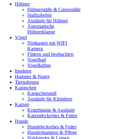
Hühner
Hühnerställe & Gänseställe
Stallzubehör
Ausläufe für Hühner
Automatische
Hühnerklappe
Vögel
Nistkasten mit WIFI
Kamera
Füttern und beobachten
Vogelbad
Vogelkäfige
Insekten
Hamster & Nager
Tiernahrung
Kaninchen
Kaninchenstall
Ausläufe für Kleintiere
Katzen
Kratzbäume & Ausläufe
Katzenleckerlies & Futter
Hunde
Hundeleckerlies & Futter
Hundeshampoo & Pflege
Halsbänder & Leinen