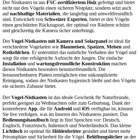
Der Nistkasten ist aus
FSC-zertifiziertem Holz
gefertigt und bietet
nicht nur den Vögeln einen sicheren Nistplatz, sondern setzt auch
auf
nachhaltige Materialien
, die langlebig und umweltfreundlich
sind. Entwickelt von
Schweizer Experten
, bietet er den Vögeln
einen geschützten Rückzugsort, der optimal vor Räubern schützt
und gleichzeitig die Kamera sicher unterbringt.
Der
Vogel-Nistkasten mit Kamera und Solarpanel
ist ideal für
verschiedene Vogelarten wie
Blaumeisen
,
Spatzen
,
Meisen
und
Rotkehlchen
. Er unterstützt das natürliche Verhalten der Vögel und
sorgt für eine erfolgreiche Aufzucht der Jungen. Die einfache
Installation
und
wartungsfreundliche Konstruktion
machen
diesen Nistkasten besonders benutzerfreundlich. Die
herausnehmbaren Platten ermöglichen eine unkomplizierte
Reinigung, sodass der Nistkasten hygienisch bleibt und den Vögeln
ein sicheres Zuhause bietet.
Der
Vogel-Nistkasten
ist das ideale Geschenk für Naturfreunde,
perfekt geeignet zu Weihnachten oder zum Geburtstag. Dank der
kostenfreien
App
, die für
Android
und
iOS
verfügbar ist, können
Sie live verfolgen, was im Inneren des Nistkastens passiert. Das
Bedienungshandbuch
liegt in fünf Sprachen vor: Deutsch,
Englisch, Französisch, Italienisch und Niederländisch. Das kleine
Lichtloch
ist optimal für
Höhlenbrüter
gestaltet und bietet mehr
Privatsphäre und Sicherheit für die Vögel.
Belüftungslöcher
an der