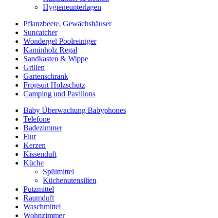
Hygieneunterlagen
Pflanzbeete, Gewächshäuser
Suncatcher
Wondergel Poolreiniger
Kaminholz Regal
Sandkasten & Wippe
Grillen
Gartenschrank
Frogsuit Holzschutz
Camping und Pavillons
Baby Überwachung Babyphones
Telefone
Badezimmer
Flur
Kerzen
Kissenduft
Küche
Spülmittel
Küchenutensilien
Putzmittel
Raumduft
Waschmittel
Wohnzimmer