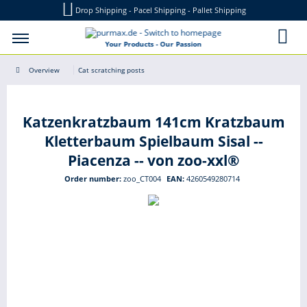
Drop Shipping - Pacel Shipping - Pallet Shipping
Your Products - Our Passion
Overview
Cat scratching posts
Katzenkratzbaum 141cm Kratzbaum
Kletterbaum Spielbaum Sisal --
Piacenza -- von zoo-xxl®
Order number:
zoo_CT004
EAN:
4260549280714