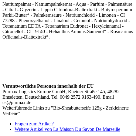
Natriumpalmat - Natriumpalmkernat - Aqua - Parfüm - Palmensäure
- Citral - Glyzerin - Lippia Citriodora-Blattextrakt - Butyrospermum
Parkii-Butter* - Palmkernsäure - Natriumchlorid - Limonen - CI
77288 - Phenoxyethanol - Linalool - Geraniol - Natriumhydroxid -
Tetranatrium EDTA - Tetranatrium Etidronat - Hexylcinnamal -
Citronellol - CI 19140 - Helianthus Annuus-Samenöl* - Rosmarinus
Officinalis-Blattextrakt*.
Verantwortliche Personen innerhalb der EU
Purmax Logistics Europe GmbH, Rheiner Straße 145, 48282
Emsdetten, Deutschland, Tel. 0049 2572 9163-490, Email
cs@purmax.de
Weiterführende Links zu "Bio-Sheabutterseife 125g - Zerkleinerte
Verbene"
Fragen zum Artikel?
Weitere Artikel von La Maison Du Savon De Marseille