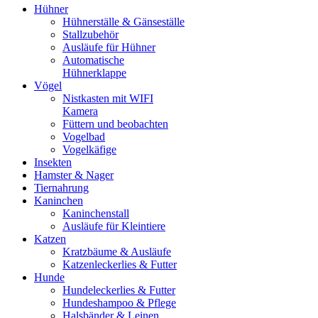
Hühner
Hühnerställe & Gänseställe
Stallzubehör
Ausläufe für Hühner
Automatische
Hühnerklappe
Vögel
Nistkasten mit WIFI
Kamera
Füttern und beobachten
Vogelbad
Vogelkäfige
Insekten
Hamster & Nager
Tiernahrung
Kaninchen
Kaninchenstall
Ausläufe für Kleintiere
Katzen
Kratzbäume & Ausläufe
Katzenleckerlies & Futter
Hunde
Hundeleckerlies & Futter
Hundeshampoo & Pflege
Halsbänder & Leinen