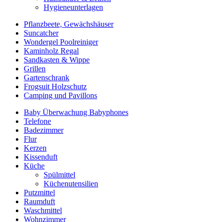
Hygieneunterlagen
Pflanzbeete, Gewächshäuser
Suncatcher
Wondergel Poolreiniger
Kaminholz Regal
Sandkasten & Wippe
Grillen
Gartenschrank
Frogsuit Holzschutz
Camping und Pavillons
Baby Überwachung Babyphones
Telefone
Badezimmer
Flur
Kerzen
Kissenduft
Küche
Spülmittel
Küchenutensilien
Putzmittel
Raumduft
Waschmittel
Wohnzimmer