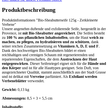
Produktbeschreibung
Produktinformationen "Bio-Sheabutterseife 125g - Zerkleinerte
Verbene"
Unsere angenehm duftende und exfolierende Seife, hergestellt in der
Provence, ist
mit Bio-Sheabutter angereichert
. Die Seifen besteht
zu
100 % aus pflanzlichen Inhaltsstoffen
, um die Haut
weich zu
machen, zu pflegen, zu hydratisieren und zu schützen
, dank
seiner reichen Zusammensetzung an
Vitaminen A, D, E und F
.
Dank des hochwertigen Bio-Sheabutters bildet er einen
reichhaltigen und cremigen Schaum mit regenerierenden und
reparierenden Eigenschaften, die dem
Austrocknen der Haut
entgegenwirken
. Dieser Seifenriegel eignet sich für die
Hände und
den Körper
und ist für alle Hauttypen geeignet. Sein Duft, von
ausgezeichneter Qualität, stammt ausschließlich aus der Stadt Grasse
und ist delikat mit
Verveine
parfümiert. Als
Exfoliant werden
Verbeneblätter
verwendet.
Gewicht:
0,13 kg
Abmessungen:
8,5 × 3 × 5,5 cm
Inhaltsstoffe: